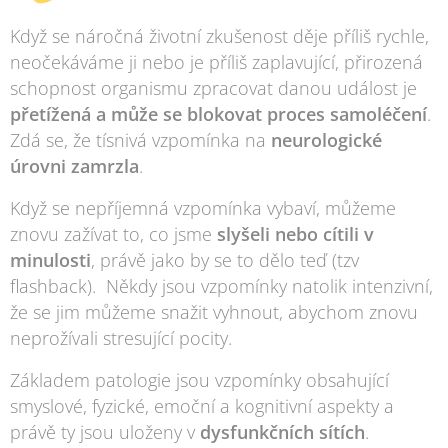
Když se náročná životní zkušenost děje příliš rychle,
neočekáváme ji nebo je příliš zaplavující, přirozená
schopnost organismu zpracovat danou událost je
přetížená a může se blokovat proces samoléčení
.
Zdá se, že tísnivá vzpomínka na
neurologické
úrovni zamrzla
.
Když se nepříjemná vzpomínka vybaví, můžeme
znovu
zažívat
to, co jsme
slyšeli nebo cítili v
minulosti
, právě jako by se to dělo teď (tzv
flashback). Někdy jsou vzpomínky natolik intenzivní,
že se jim můžeme snažit vyhnout, abychom znovu
neprožívali stresující pocity.
Základem patologie jsou vzpomínky obsahující
smyslové, fyzické, emoční a kognitivní aspekty a
právě ty jsou uloženy v
dysfunkčních sítích
.