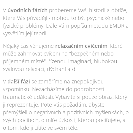
V
úvodních fázích
probereme Vaši historii a obtíže,
které Vás přivádějí - mohou to být psychické nebo
fyzické problémy. Dále Vám popíšu metodu EMDR a
vysvětlím její teorii.
Nějaký čas věnujeme
r
elaxačním cvičením
, které
může zahrnovat cvičení na "bezpečném nebo
příjemném místě", řízenou imaginaci, hlubokou
svalovou relaxaci, dýchání atd.
V
další fázi
se zaměříme na znepokojivou
vzpomínku. Nezacházíme do podrobností
traumatické události. Vybavíte si pouze obraz, který
ji reprezentuje. Poté Vás požádám, abyste
přemýšleli o negativních a pozitivních myšlenkách, o
svých pocitech, o míře úzkosti, kterou pociťujete, a
o tom, kde ji cítíte ve svém těle.