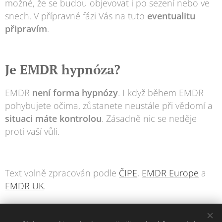
možné, že se budou objevovat i po sezení nebo ve
snech. V přípravné fázi Vás na tuto
eventualitu
připravím
.
Je EMDR hypnóza?
EMDR
není forma hypnózy
. I když během EMDR
pohybujete očima, zůstanete neustále při vědomí a
situaci máte kontrolou
. Zásadně nic se neděje
proti vaší vůli.
Text volně zpracován podle
ČIPE
,
EMDR Europe
a
EMDR UK
.