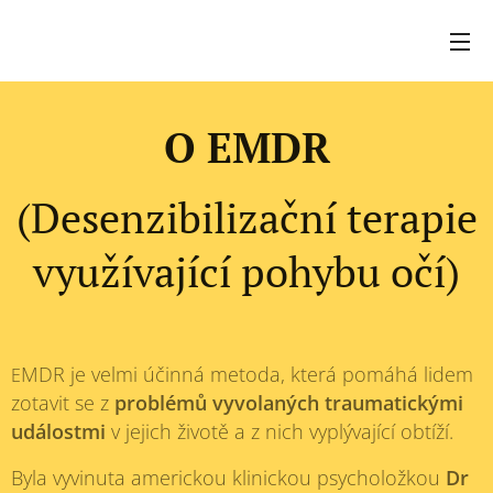
O EMDR
(Desenzibilizační terapie
využívající pohybu očí)
MDR je velmi účinná metoda, která pomáhá lidem
E
zotavit se z
problémů vyvolaných traumatickými
událostmi
v jejich životě a z nich vyplývající obtíží.
Byla vyvinuta americkou klinickou psycholožkou
Dr