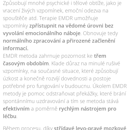
Způsobují mnohé psychické i tělové obtíže, jako je
vracení živých vzpomínek, emoční odezva na
spouštěče atd. Terapie EMDR umožňuje
vzpomínky
zpřístupnit na vědomé úrovni bez
vyvolání emocionálního náboje
. Obnovuje tedy
normálního zpracování a přirozené začlenění
informací.
EMDR metoda zahrnuje pozornost ke
třem
časovým obdobím
. Klade důraz na minulé rušivé
vzpomínky, na současné situace, které způsobují
úzkost a konečně rozvíjí dovednosti a postoje
potřebné pro fungování v budoucnu. Úkolem EMDR
metody je pomoc odstraňovat překážky, které brání
spontánnímu uzdravování a tím se metoda stává
efektivním
a poměrně
rychlým nástrojem pro
léčbu
.
Během procesu, díky
s
třídavé levo-pravé mozkové