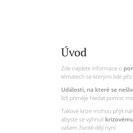
Úvod
Zde najdete informace o
por
tématech se kterými lidé při
U
dálosti, na které se nešl
lidi přiměje hledat pomoc mi
Takové krize mohou přijít n
abyste se vyhnuli
krizovému 
vašem životě dějí nyní.