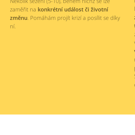
Několik sezení (5-10), během nichž se lze
zaměřit na
konkrétní událost či životní
změnu
. Pomáhám projít krizí a posílit se díky
ní.