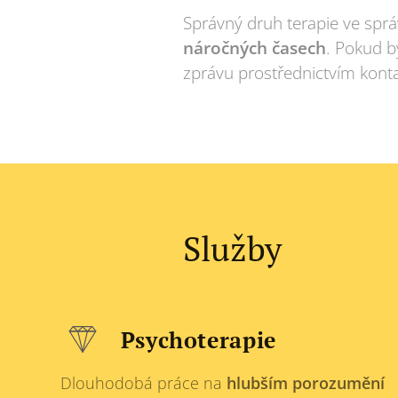
Správný druh terapie ve sp
náročných časech
. Pokud b
zprávu prostřednictvím kont
Služby
Psychoterapie
Dlouhodobá práce na
hlubším porozumění