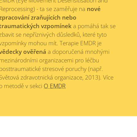
EMDR (Eye Movement Desensitisation and
Reprocessing) - ta se zaměřuje na
nové
zpracování zraňujících nebo
traumatických vzpomínek
a pomáhá tak se
zbavit se nepříznivých důsledků, které tyto
vzpomínky mohou mít. Terapie EMDR je
vědecky ověřená
a doporučená mnohými
mezinárodními organizacemi pro léčbu
posttraumatické stresové poruchy (např.
Světová zdravotnická organizace, 2013). Více
o metodě v sekci
O EMDR