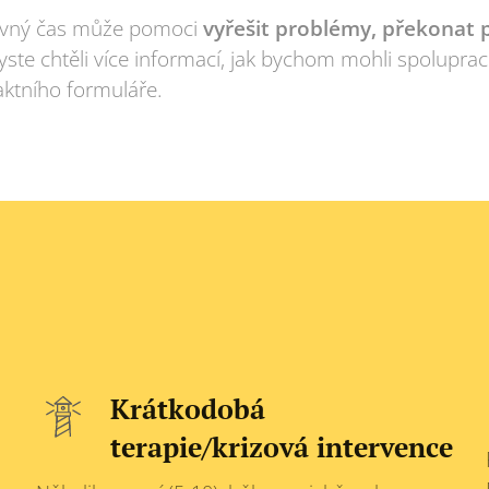
rávný čas může pomoci
vyřešit problémy, překonat p
yste chtěli více informací, jak bychom mohli spoluprac
aktního formuláře.
Krátkodobá
terapie/krizová intervence