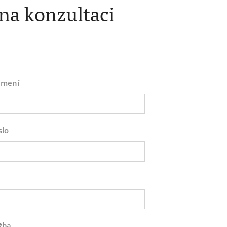
 na konzultaci
jmení
slo
žba